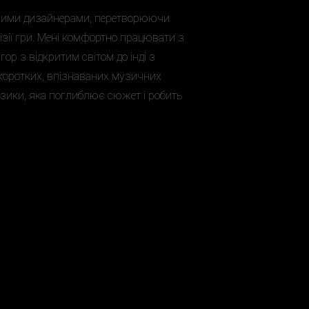
ьними дизайнерами, перетворюючи
 візії гри. Мені комфортно працювати з
р з відкритим світом до інді з
коротких, впізнаваних музичних
узики, яка поглиблює сюжет і робить