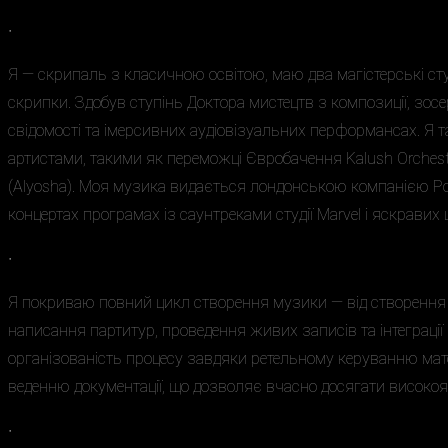
∙
Я — скрипаль з класичною освітою, маю два магістерські сту
скрипки. Здобув ступінь Доктора мистецтв з композиції, зосе
свідомості та імерсивних аудіовізуальних перформансах. Я 
артистами, такими як переможці Євробачення Kalush Orches
(Alyosha). Моя музика видається лондонською компанією Pow
концертах програмах із саунтреками студії Marvel і яскравих
∙
Я покриваю повний цикл створення музики — від створення
написання партитур, проведення живих записів та інтеграції
організованість процесу завдяки ретельному керуванню мат
веденню документації, що дозволяє вчасно досягати високоя
∙