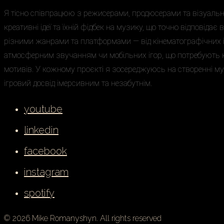
Я тісно співпрацюю з режисерами, продюсерами та візуал
креативні ідеї та їхній фідбек на музику, що точно відповідає
різними жанрами та платформами — від кінематографічних іго
атмосферним звучанням чи мобільних ігор, що потребують 
мотивів. У кожному проєкті я зосереджуюсь на створенні м
ігровий досвід імерсивним та незабутнім.
youtube
linkedin
facebook
instagram
spotify
© 2026 Mike Romanyshyn. All rights reserved