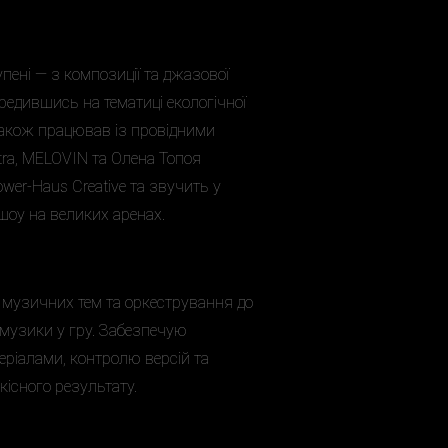
пені — з композиції та джазової
редившись на тематиці екологічної
також працював із провідними
tra, MELOVIN та Олена Топоя
er-Haus Creative та звучить у
 шоу на великих аренах.
 музичних тем та оркестрування до
 музики у гру. Забезпечую
еріалами, контролю версій та
кісного результату.