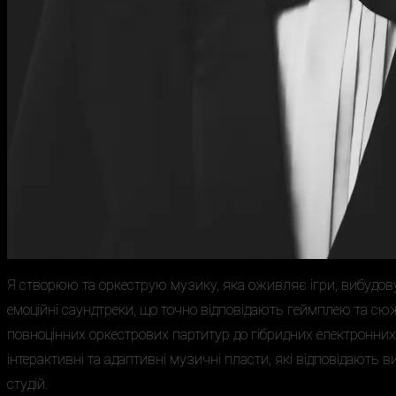
Я створюю та оркеструю музику, яка оживляє ігри, вибудову
емоційні саундтреки, що точно відповідають геймплею та сю
повноцінних оркестрових партитур до гібридних електронни
інтерактивні та адаптивні музичні пласти, які відповідають 
студій.