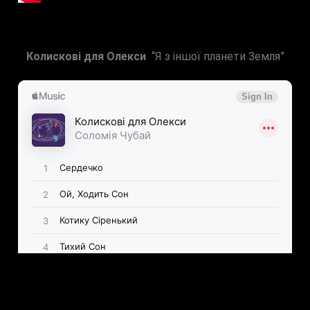
Колискові для Олекси
“Я з іншої планети Земля”