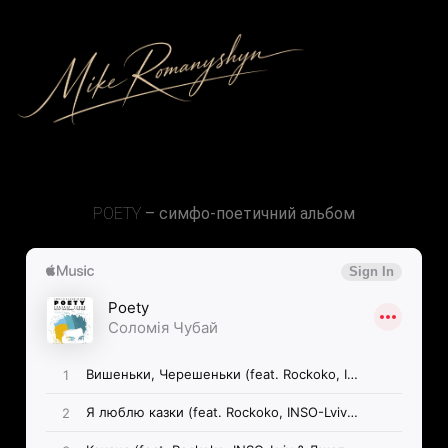
POETY
– симфо-поетичний альбом