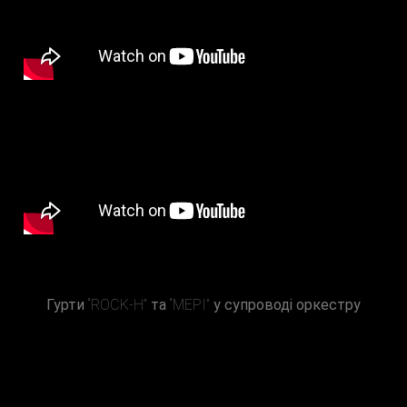
Гурти
“ROCK-H”
та
“МЕРІ”
у супроводі оркестру