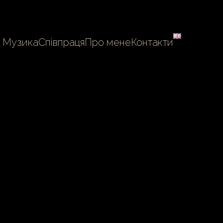
Музика
Співпраця
Про мене
Контакти