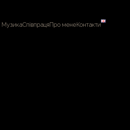
Музика
Співпраця
Про мене
Контакти