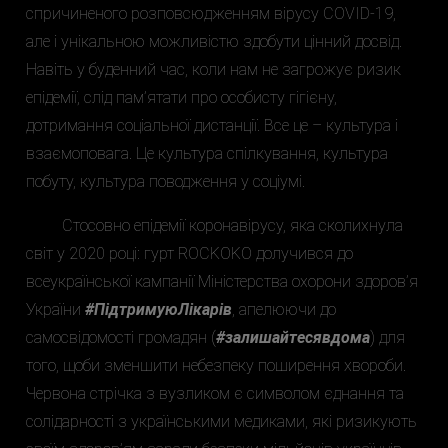
спричиненого розповсюдженням вірусу COVID-19,
але і унікальною можливістю здобути цінний досвід.
Навіть у буденний час, коли нам не загрожує ризик
епідемії, слід пам’ятати про особисту гігієну,
дотримання соціальної дистанції. Все це – культура і
взаємоповага. Це культура спілкування, культура
побуту, культура поводження у соціумі.
Стосовно епідемії коронавірусу, яка сколихнула
світ у 2020 році: гурт ROCKOKO долучився до
всеукраїнської кампанії Міністерства охорони здоров’я
України
#ПідтримуюЛікарів
, апелюючи до
самосвідомості громадян (
#залишайтесявдома
) для
того, щоби зменшити небезпеку поширення хвороби.
Червона стрічка з вузликом є символом єднання та
солідарності з українськими медиками, які ризикують