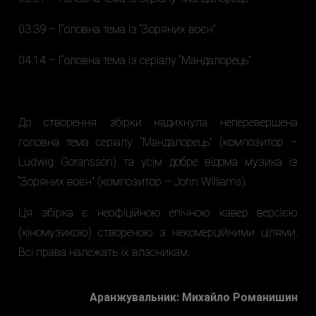
03:39 – Головна тема із “Зоряних воєн”
04:14 – Головна тема із серіалу “Мандалорець”
До створення збірки надихнула неперевершена
головна тема серіалу “Мандалорець” (композитор –
Ludwig Goransson) та усім добре відома музика із
“Зоряних воєн” (композитор – John Williams).
Ця збірка є неофіційною епічною кавер версією
(кіномузикою) створеною з некомерційними цілями.
Всі права належать їх власникам.
Аранжувальник: Михайло Романишин