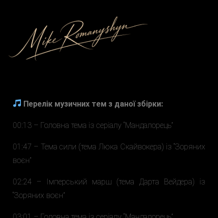
Перелік музичних тем з даної збірки:
00:13 – Головна тема із серіалу “Мандалорець”
01:47 – Тема сили (тема Люка Скайвокера) із “Зоряних
воєн”
02:24 – Імперський марш (тема Дарта Вейдера) із
“Зоряних воєн”
03:01 – Головна тема із серіалу “Мандалорець”