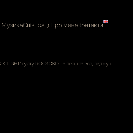
Музика
Співпраця
Про мене
Контакти
 & LIGHT”
гурту
ROCKOKO
. Та перш за все, раджу її