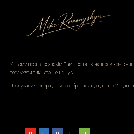
Skip
to
Content
У цьому пості я розповім Вам про те як написав компози
послухати
тим, хто ще не чув.
Послухали? Тепер цікаво розібратися що і до чого? Тоді по