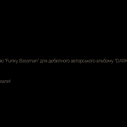
цію “Funky Bassman” для дебютного авторського альбому
“DARK
їхали!