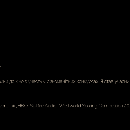
.
 до кіно є участь у різноманітних конкурсах. Я став учаснико
world від HBO.
Spitfire Audio
| Westworld Scoring Competition 20