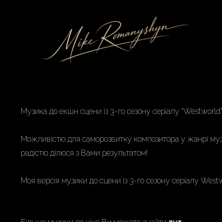
Музика до екшн сцени із 3-го сезону серіалу “Westworld”
Можливістю для саморозвитку композитора у жанрі музики
радістю ділюся з Вами результатом!
Моя версія музики до сцени із 3-го сезону серіалу West