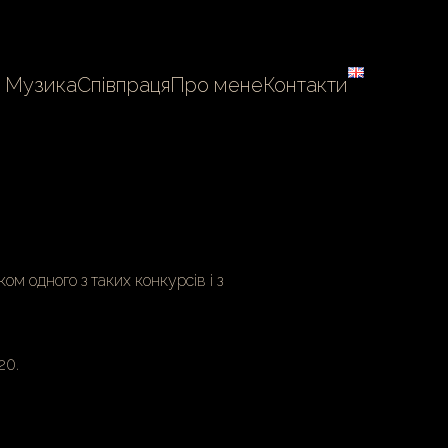
Музика
Співпраця
Про мене
Контакти
м одного з таких конкурсів і з
20.