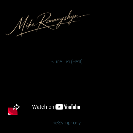
Зцілення (Heal)
Re:Symphony